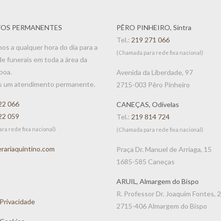
OS PERMANENTES
PÊRO PINHEIRO, Sintra
Tel.:
219 271 066
os a qualquer hora do dia para a
(Chamada para rede fixa nacional)
de funerais em toda a área da
boa.
Avenida da Liberdade, 97
s um atendimento permanente.
2715-003 Pêro Pinheiro
22 066
CANEÇAS, Odivelas
22 059
Tel.:
219 814 724
ra rede fixa nacional)
(Chamada para rede fixa nacional)
rariaquintino.com
Praça Dr. Manuel de Arriaga, 15
1685-585 Caneças
ARUIL, Almargem do Bispo
R. Professor Dr. Joaquim Fontes, 2
 Privacidade
2715-406 Almargem do Bispo