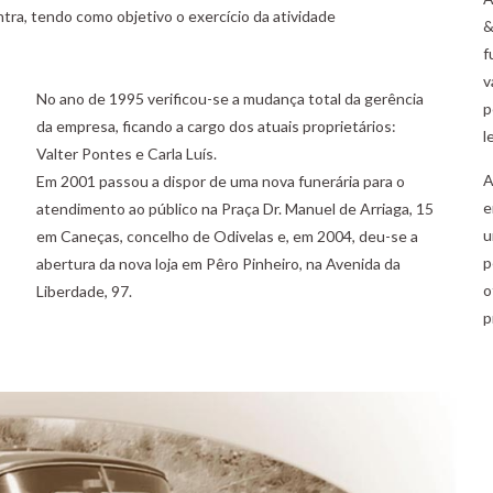
tra, tendo como objetivo o exercício da atividade
&
f
v
No ano de 1995 verificou-se a mudança total da gerência
p
da empresa, ficando a cargo dos atuais proprietários:
l
Valter Pontes e Carla Luís.
A
Em 2001 passou a dispor de uma nova funerária para o
e
atendimento ao público na Praça Dr. Manuel de Arriaga, 15
u
em Caneças, concelho de Odivelas e, em 2004, deu-se a
p
abertura da nova loja em Pêro Pinheiro, na Avenida da
o
Liberdade, 97.
p