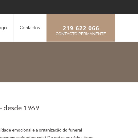
ogia
Contactos
 - desde 1969
lidade emocional e a organização do funeral
menagem mais adequada? De entre os vários tipos