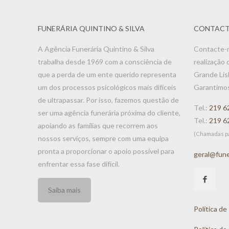
FUNERÁRIA QUINTINO & SILVA
CONTACT
A Agência Funerária Quintino & Silva
Contacte-n
trabalha desde 1969 com a consciência de
realização 
que a perda de um ente querido representa
Grande Lis
um dos processos psicológicos mais difíceis
Garantimo
de ultrapassar. Por isso, fazemos questão de
Tel.:
219 6
ser uma agência funerária próxima do cliente,
Tel.:
219 6
apoiando as famílias que recorrem aos
(Chamadas pa
nossos serviços, sempre com uma equipa
pronta a proporcionar o apoio possível para
geral@fune
enfrentar essa fase difícil.
Saiba mais
Política de