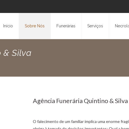
Início
Sobre Nós
Funerárias
Serviços
Necrol
 & Silva
Agência Funerária Quintino & Silva
O falecimento de um familiar implica uma enorme fragi
obriga à tomada de decisões importantes: Qual a ho