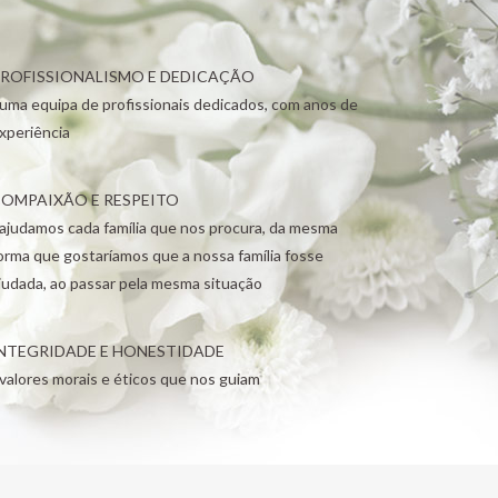
ROFISSIONALISMO E DEDICAÇÃO
 uma equipa de profissionais dedicados, com anos de
xperiência
OMPAIXÃO E RESPEITO
 ajudamos cada família que nos procura, da mesma
orma que gostaríamos que a nossa família fosse
judada, ao passar pela mesma situação
NTEGRIDADE E HONESTIDADE
 valores morais e éticos que nos guiam