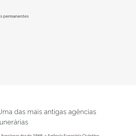
nes permanentes
Uma das mais antigas agências
funerárias
 funcionar desde 1969, a Agência Funerária Quintino