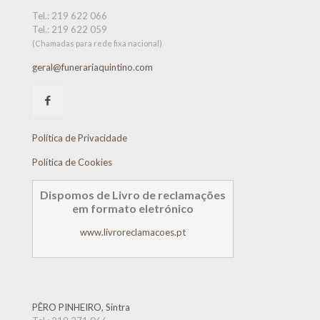
Tel.:
219 622 066
Tel.:
219 622 059
(Chamadas para rede fixa nacional)
geral@funerariaquintino.com
Política de Privacidade
Política de Cookies
Dispomos de Livro de reclamações
em formato eletrónico
www.livroreclamacoes.pt
PÊRO PINHEIRO, Sintra