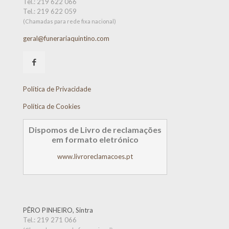
Tel.:
219 622 066
Tel.:
219 622 059
(Chamadas para rede fixa nacional)
geral@funerariaquintino.com
Política de Privacidade
Política de Cookies
Dispomos de Livro de reclamações
em formato eletrónico
www.livroreclamacoes.pt
PÊRO PINHEIRO, Sintra
Tel.:
219 271 066